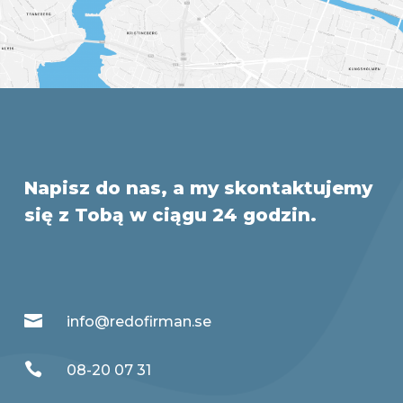
Napisz do nas, a my skontaktujemy
się z Tobą w ciągu 24 godzin.

info@redofirman.se

08-20 07 31